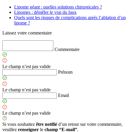
Lipome géant : quelles solutions chirurgicales ?
Lipomes : démêler le vrai du faux
Quels sont les risques de complications après l’ablation d’un
lipome ?
Laissez votre commentaire
Commentaire
Le champ n’est pas valide
Prénom
Le champ n’est pas valide
Email
Le champ n’est pas valide
Si vous souhaitez
être notifié
d’un retour sur votre commentaire,
veuillez
renseigner
le
champ “E-mail”
.