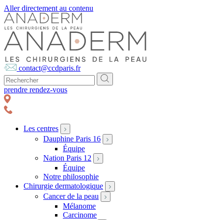
Aller directement au contenu
contact@ccdparis.fr
prendre rendez-vous
Les centres
Dauphine Paris 16
Équipe
Nation Paris 12
Équipe
Notre philosophie
Chirurgie dermatologique
Cancer de la peau
Mélanome
Carcinome