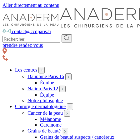
Aller directement au contenu
contact@ccdparis.fr
prendre rendez-vous
Les centres
Dauphine Paris 16
Équipe
Nation Paris 12
Équipe
Notre philosophie
Chirurgie dermatologique
Cancer de la peau
Mélanome
Carcinome
Grains de beauté
Grains de beauté suspects / cancéreux