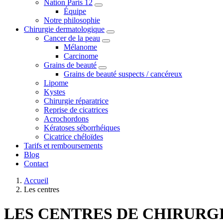
Nation Paris 12
Équipe
Notre philosophie
Chirurgie dermatologique
Cancer de la peau
Mélanome
Carcinome
Grains de beauté
Grains de beauté suspects / cancéreux
Lipome
Kystes
Chirurgie réparatrice
Reprise de cicatrices
Acrochordons
Kératoses séborrhéiques
Cicatrice chéloïdes
Tarifs et remboursements
Blog
Contact
Accueil
Les centres
LES CENTRES DE CHIRUR