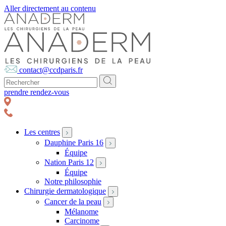
Aller directement au contenu
contact@ccdparis.fr
prendre rendez-vous
Les centres
Dauphine Paris 16
Équipe
Nation Paris 12
Équipe
Notre philosophie
Chirurgie dermatologique
Cancer de la peau
Mélanome
Carcinome