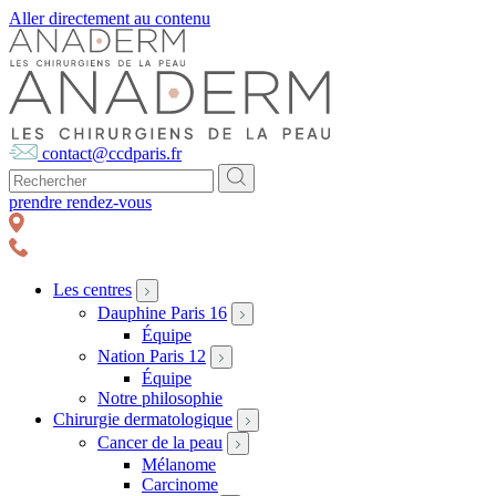
Aller directement au contenu
contact@ccdparis.fr
prendre rendez-vous
Les centres
Dauphine Paris 16
Équipe
Nation Paris 12
Équipe
Notre philosophie
Chirurgie dermatologique
Cancer de la peau
Mélanome
Carcinome