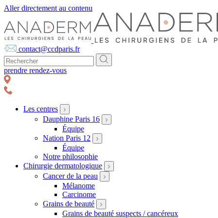
Aller directement au contenu
contact@ccdparis.fr
prendre rendez-vous
Les centres
Dauphine Paris 16
Équipe
Nation Paris 12
Équipe
Notre philosophie
Chirurgie dermatologique
Cancer de la peau
Mélanome
Carcinome
Grains de beauté
Grains de beauté suspects / cancéreux