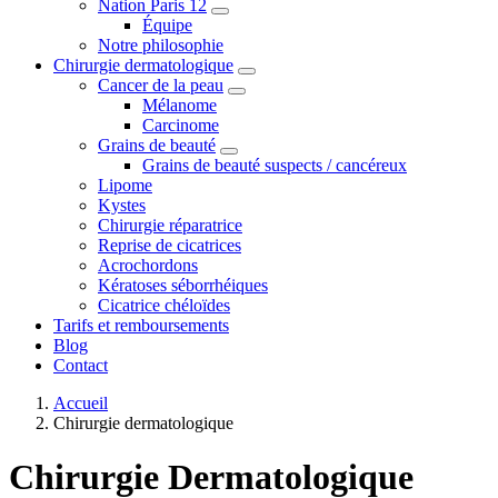
Nation Paris 12
Équipe
Notre philosophie
Chirurgie dermatologique
Cancer de la peau
Mélanome
Carcinome
Grains de beauté
Grains de beauté suspects / cancéreux
Lipome
Kystes
Chirurgie réparatrice
Reprise de cicatrices
Acrochordons
Kératoses séborrhéiques
Cicatrice chéloïdes
Tarifs et remboursements
Blog
Contact
Accueil
Chirurgie dermatologique
Chirurgie Dermatologique