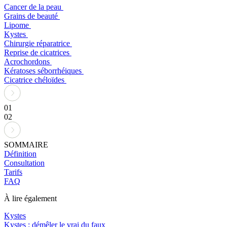
Cancer de la peau
Grains de beauté
Lipome
Kystes
Chirurgie réparatrice
Reprise de cicatrices
Acrochordons
Kératoses séborrhéiques
Cicatrice chéloïdes
01
02
SOMMAIRE
Définition
Consultation
Tarifs
FAQ
À lire également
Kystes
Kystes : démêler le vrai du faux