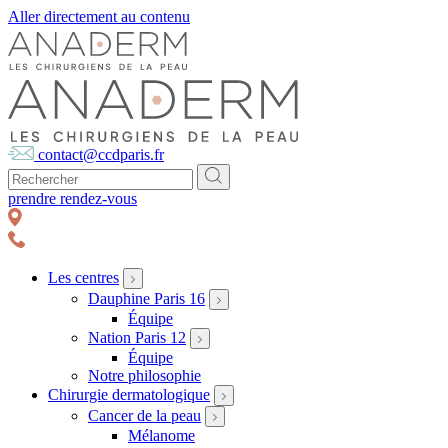
Aller directement au contenu
contact@ccdparis.fr
prendre rendez-vous
Les centres
Dauphine Paris 16
Équipe
Nation Paris 12
Équipe
Notre philosophie
Chirurgie dermatologique
Cancer de la peau
Mélanome