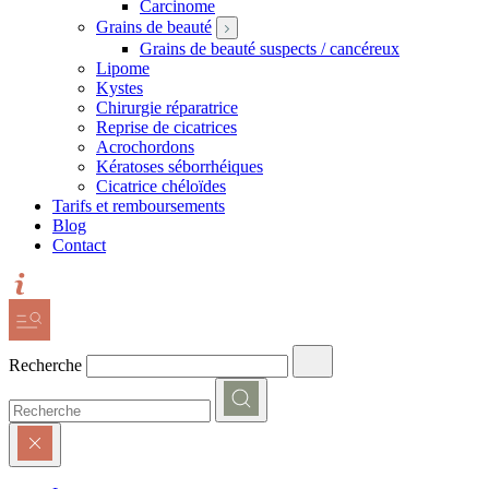
Carcinome
Grains de beauté
Grains de beauté suspects / cancéreux
Lipome
Kystes
Chirurgie réparatrice
Reprise de cicatrices
Acrochordons
Kératoses séborrhéiques
Cicatrice chéloïdes
Tarifs et remboursements
Blog
Contact
Recherche