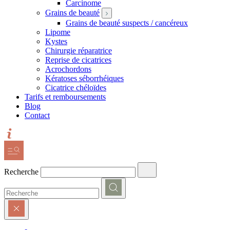
Carcinome
Grains de beauté
Grains de beauté suspects / cancéreux
Lipome
Kystes
Chirurgie réparatrice
Reprise de cicatrices
Acrochordons
Kératoses séborrhéiques
Cicatrice chéloïdes
Tarifs et remboursements
Blog
Contact
Recherche