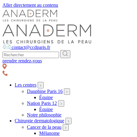
Aller directement au contenu
contact@ccdparis.fr
prendre rendez-vous
Les centres
Dauphine Paris 16
Équipe
Nation Paris 12
Équipe
Notre philosophie
Chirurgie dermatologique
Cancer de la peau
Mélanome