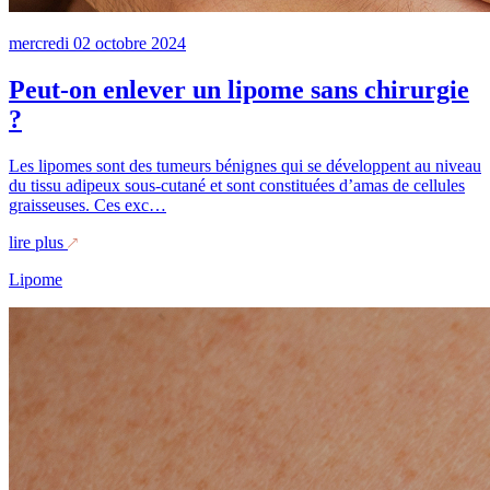
mercredi
02
octobre
2024
Peut-on enlever un lipome sans chirurgie
?
Les lipomes sont des tumeurs bénignes qui se développent au niveau
du tissu adipeux sous-cutané et sont constituées d’amas de cellules
graisseuses. Ces exc…
lire plus
Lipome