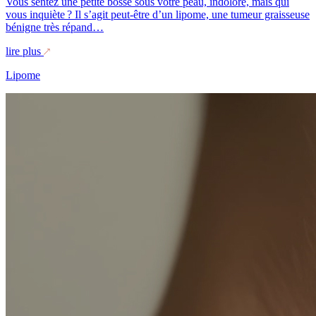
Vous sentez une petite bosse sous votre peau, indolore, mais qui
vous inquiète ? Il s’agit peut-être d’un lipome, une tumeur graisseuse
bénigne très répand…
lire plus
Lipome